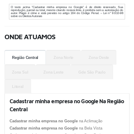
O texto acima "Cadastrar minha empresa no Google" é de direito reservado. Sua
reprodução, parcial ou total, mesmo citando nossos links, é proibida sem a autorização do
autor. Plágio é crime e está previsto no artigo 184 do Código Penal. – Lei n° 9.610-98
sobre os Direitos Autorais
ONDE ATUAMOS
Região Central
Zona Norte
Zona Oeste
Zona Sul
Zona Leste
Gde São Paulo
Litoral
Cadastrar minha empresa no Google Na Região
Central
Cadastrar minha empresa no Google
na Aclimação
Cadastrar minha empresa no Google
na Bela Vista