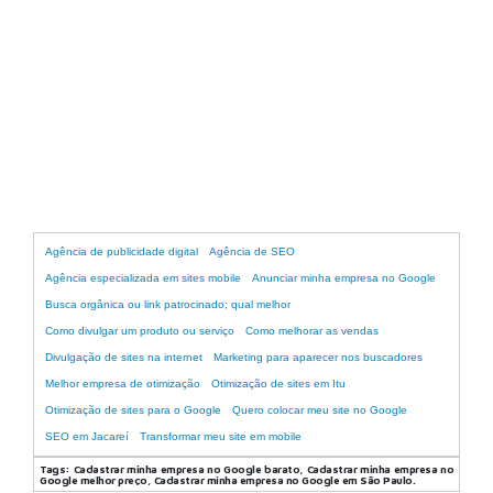
Agência de SEO em SP
Agência de publicidade digital
Agência de SEO
Agência especializada em sites mobile
Anunciar minha empresa no Google
Busca orgânica ou link patrocinado; qual melhor
Como divulgar um produto ou serviço
Como melhorar as vendas
Divulgação de sites na internet
Marketing para aparecer nos buscadores
Melhor empresa de otimização
Otimização de sites em Itu
Otimização de sites para o Google
Quero colocar meu site no Google
SEO em Jacareí
Transformar meu site em mobile
Tags:
Cadastrar minha empresa no Google barato, Cadastrar minha empresa no
Google melhor preço, Cadastrar minha empresa no Google em São Paulo.