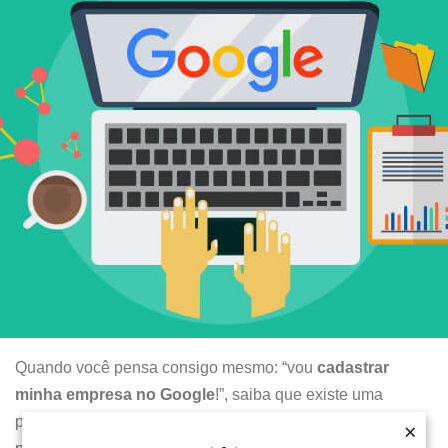
Quando você pensa consigo mesmo: “vou
cadastrar
minha empresa no Google
!”, saiba que existe uma
poderosa solução digital que pode cuidar de todo o
×
×