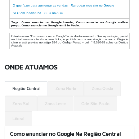
O que fazer para aumentar as vendas
Ranquear meu site no Google
SEO em Indaiatuba
SEO no ABC
Tags:
Como anunciar no Google barato, Como anunciar no Google melhor
preço, Como anunciar no Google em São Paulo.
O texto acima "Como anunciar no Google" é de direito reservado. Sua reprodução, parcial
ou total, mesmo citando nossos links, é proibida sem a autorização do autor. Plágio é
crime e está previsto no artigo 184 do Código Penal. – Lei n° 9.610-98 sobre os Direitos
Autorais
ONDE ATUAMOS
Região Central
Zona Norte
Zona Oeste
Zona Sul
Zona Leste
Gde São Paulo
Litoral
Como anunciar no Google Na Região Central