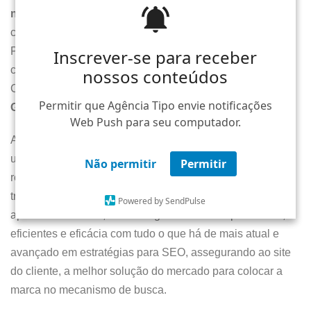
no Google
, lhe proporcionarão a oportunidade de
conhecer uma notável agência especializada de São
Paulo, cujo trabalho central é primordialmente dedicado a
Inscrever-se para receber
Inscrever-se para receber
colocar o site do cliente na primeira página do Google.
nossos conteúdos
nossos conteúdos
Considera impossível essa proeza de
como anunciar no
Permitir que Agência Tipo envie notificações
Permitir que Agência Tipo envie notificações
Google
com resultados excelentes? Então veja:
Web Push para seu computador.
Web Push para seu computador.
A Agência Tipo é uma das poucas agências do país a ter
um foco minucioso voltado para a otimização nos
Não permitir
Não permitir
Permitir
Permitir
resultados de busca do Google, onde é realizado um
trabalho extremamente técnico e qualificado, em que são
Powered by SendPulse
Powered by SendPulse
aplicados métricas, metodologias e técnicas poderosas,
eficientes e eficácia com tudo o que há de mais atual e
avançado em estratégias para SEO, assegurando ao site
do cliente, a melhor solução do mercado para colocar a
marca no mecanismo de busca.