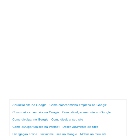
Agência de marketing digital em SP
Anunciar site no Google
Como colocar minha empresa no Google
Como colocar seu site no Google
Como divulgar meu site no Google
Como divulgar no Google
Como divulgar seu site
Como divulgar um site na internet
Desenvolvimento de sites
Divulgação online
Incluir meu site no Google
Mobile no meu site