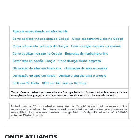
Agência de marketing online
Agência especializada em sites mobile
Como aparecer na pesquisa do Google
Como cadastrar meu site no Google
Como colocar site na busca do Google
Como divulgar meu site na internet
Como publicar meu site no Google
Empresas de marketing online
Fazer sites no padrão Google
Onde divulgar minha empresa
Otimização de sites em Americana
Otimização de sites em Araras
Otimização de sites em Itatiba
Otimizar o seu site para o Google
SEO em Rio Preto
SEO em São José do Rio Preto
Tags:
Como cadastrar meu site no Google barato, Como cadastrar meu site no
Google melhor preço, Como cadastrar meu site no Google em São Paulo.
O texto acima "Como cadastrar meu site no Google" é de direito reservado. Sua
reprodução, parcial ou total, mesmo citando nossos links, é proibida sem a autorização do
autor. Plágio é crime e está previsto no artigo 184 do Código Penal. – Lei n° 9.610-98
sobre os Direitos Autorais
ONDE ATUAMOS