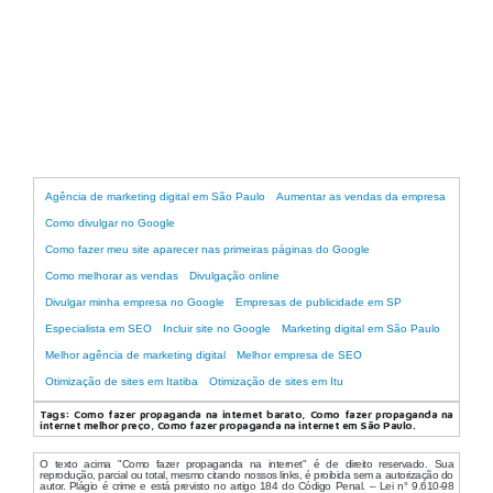
Agência de publicidade digital
Agência de marketing digital em São Paulo
Aumentar as vendas da empresa
Como divulgar no Google
Como fazer meu site aparecer nas primeiras páginas do Google
Como melhorar as vendas
Divulgação online
Divulgar minha empresa no Google
Empresas de publicidade em SP
Especialista em SEO
Incluir site no Google
Marketing digital em São Paulo
Melhor agência de marketing digital
Melhor empresa de SEO
Otimização de sites em Itatiba
Otimização de sites em Itu
Tags:
Como fazer propaganda na internet barato, Como fazer propaganda na
internet melhor preço, Como fazer propaganda na internet em São Paulo.
O texto acima "Como fazer propaganda na internet" é de direito reservado. Sua
reprodução, parcial ou total, mesmo citando nossos links, é proibida sem a autorização do
autor. Plágio é crime e está previsto no artigo 184 do Código Penal. – Lei n° 9.610-98