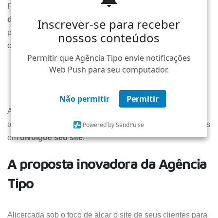
Para realizar um trabalho bem realizado no processo para
divulgue seu site
, deve-se atentar para alguns
Inscrever-se para receber
Inscrever-se para receber
procedimentos essenciais que, no médio-longo prazo
nossos conteúdos
nossos conteúdos
consolidarão novos resultados.
Permitir que Agência Tipo envie notificações
Permitir que Agência Tipo envie notificações
Otimização do site no buscador
Web Push para seu computador.
Web Push para seu computador.
Estratégias de SEO
Escolha minuciosa das palavras-chave
Não permitir
Não permitir
Permitir
Permitir
A Agência Tipo é uma conceituada e especializada
agência de São Paulo, dedicada a prover soluções digitais
Powered by SendPulse
Powered by SendPulse
em
divulgue seu site
.
A proposta inovadora da Agência
Tipo
Alicerçada sob o foco de alçar o site de seus clientes para