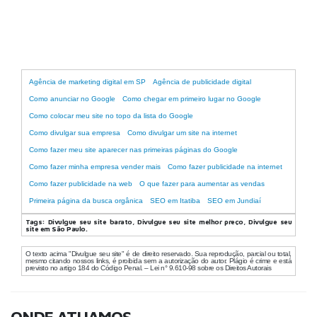
Agência de marketing online
Agência de marketing digital em SP
Agência de publicidade digital
Como anunciar no Google
Como chegar em primeiro lugar no Google
Como colocar meu site no topo da lista do Google
Como divulgar sua empresa
Como divulgar um site na internet
Como fazer meu site aparecer nas primeiras páginas do Google
Como fazer minha empresa vender mais
Como fazer publicidade na internet
Como fazer publicidade na web
O que fazer para aumentar as vendas
Primeira página da busca orgânica
SEO em Itatiba
SEO em Jundiaí
Tags:
Divulgue seu site barato, Divulgue seu site melhor preço, Divulgue seu
site em São Paulo.
O texto acima "Divulgue seu site" é de direito reservado. Sua reprodução, parcial ou total,
mesmo citando nossos links, é proibida sem a autorização do autor. Plágio é crime e está
previsto no artigo 184 do Código Penal. – Lei n° 9.610-98 sobre os Direitos Autorais
ONDE ATUAMOS