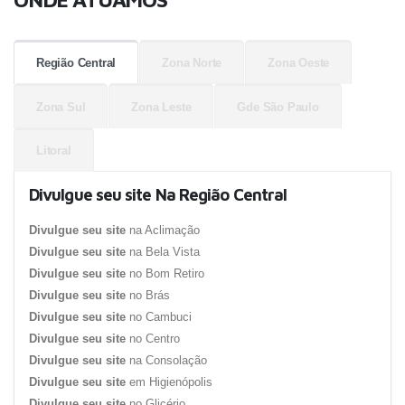
Região Central
Zona Norte
Zona Oeste
Zona Sul
Zona Leste
Gde São Paulo
Litoral
Divulgue seu site Na Região Central
Divulgue seu site
na Aclimação
Divulgue seu site
na Bela Vista
Divulgue seu site
no Bom Retiro
Divulgue seu site
no Brás
Divulgue seu site
no Cambuci
Divulgue seu site
no Centro
Divulgue seu site
na Consolação
Divulgue seu site
em Higienópolis
Divulgue seu site
no Glicério