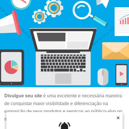
Divulgue seu site
é uma excelente e necessária maneira
de conquistar maior visibilidade e diferenciação na
exposição de seus produtos e serviços ao público-alvo no
×
×
mercado.