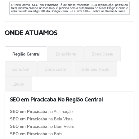
O texto acima "SEO em Piracicaba" é de direito reservado. Sua reprodução, parcial ou
total, mesmo citando nossos links, é proibida sem a autorização do autor. Plágio é crime e
está previsto no artigo 184 do Código Penal. – Lei n° 9.610-98 sobre os Direitos Autorais
ONDE ATUAMOS
Região Central
Zona Norte
Zona Oeste
Zona Sul
Zona Leste
Gde São Paulo
Litoral
SEO em Piracicaba Na Região Central
SEO em Piracicaba
na Aclimação
SEO em Piracicaba
na Bela Vista
SEO em Piracicaba
no Bom Retiro
SEO em Piracicaba
no Brás