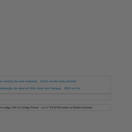
as vendas de uma empresa
Como vender pela internet
timização de sites em São José dos Campos
SEO em Itu
 no artigo 184 do Código Penal. – Lei n° 9.610-98 sobre os Direitos Autorais