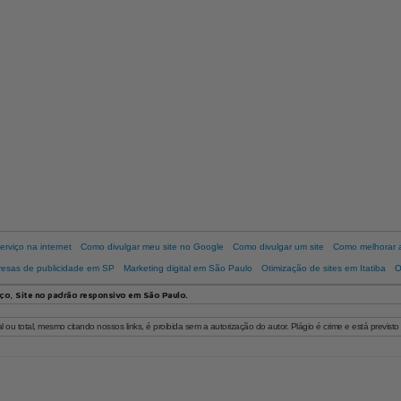
rviço na internet
Como divulgar meu site no Google
Como divulgar um site
Como melhorar 
esas de publicidade em SP
Marketing digital em São Paulo
Otimização de sites em Itatiba
O
ço, Site no padrão responsivo em São Paulo.
 ou total, mesmo citando nossos links, é proibida sem a autorização do autor. Plágio é crime e está previsto