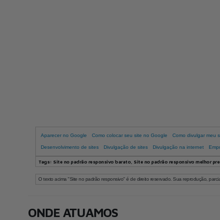
Agência de marketing digital em São Paulo
Aparecer no Google
Como colocar seu site no Google
Como divulgar meu se
Desenvolvimento de sites
Divulgação de sites
Divulgação na internet
Empr
Tags:
Site no padrão responsivo barato, Site no padrão responsivo melhor pre
O texto acima "Site no padrão responsivo" é de direito reservado. Sua reprodução, parcial
ONDE ATUAMOS