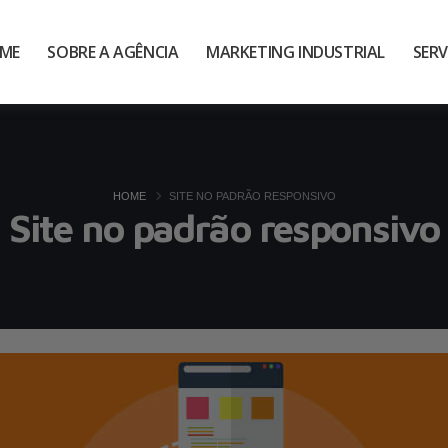
ME
SOBRE A AGÊNCIA
MARKETING INDUSTRIAL
SERV
HOME
SITE NO PADRÃO RESPONSIVO
Site no padrão responsivo