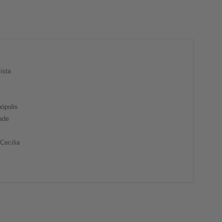
ista
ópolis
ade
Cecília